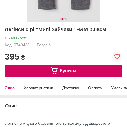
Легінси сірі "Милі Зайчики" H&M р.68см
В наявності
Код: 0749488
Роздріб
395
₴
Купити
Опис
Характеристики
Доставка
Оплата
Умови п
Опис
Легінси з міцного бавовняного трикотажу від шведського