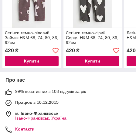
Легінси темно-ліловий
Легінси темно-сірий
Легі
Зайчик H&M 68, 74, 80, 86,
Серця H&M 68, 74, 80, 86,
H&M 
92см
92см
420
420
420
₴
₴
Купити
Купити
Про нас
99% позитивних з 108 відгуків за рік
Працює з 10.12.2015
м. Івано-Франківськ
Івано-Франківськ, Україна
Контакти