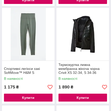
Купити
Купити
Термокуртка лижна
Спортивні легінси хакі
мембранна жіноча чорна
SoftMove™ H&M S
Crivit XS 32-34, S 34-36
В наявності
В наявності
1 175
1 890
₴
₴
Купити
Купити