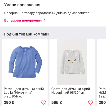
Умови повернення
Повернення товару впродовж 14 днів за домовленістю
Всі умови повернення
Подібні товари компанії
Реглан для дівчинки синій
Светр для дівчинки сірий
Регл
Lupilu (Німеччина)
Новорічний 98/104см
H&M 
р.98/104см.
122/
290
595
290
₴
₴