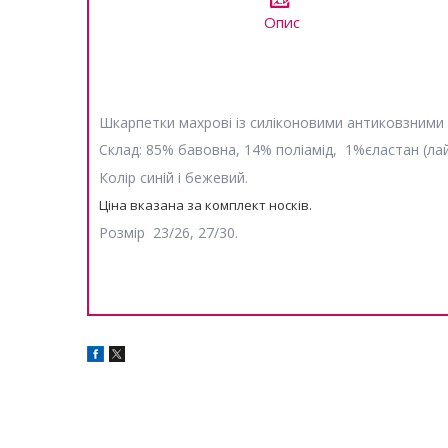
Опис
Шкарпетки махрові із силіконовими антиковзними н
Склад: 85% бавовна, 14% поліамід, 1%єластан (лай
Колір синій і бежевий.
Ціна вказана за комплект носків.
Розмір 23/26, 27/30.