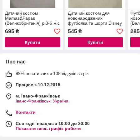
Дитячий костюм
Дитячий костюм для
Футб
Mamas&Papas
новонароджених
нов
(Великобританія) р.3-6 міс
футболка та шорти Disney
(Вел
(Великобританія) р.62 см
(3-6 
695
545
285
₴
₴
(0-3 міс)
Купити
Купити
Про нас
99% позитивних з 108 відгуків за рік
Працює з 10.12.2015
м. Івано-Франківськ
Івано-Франківськ, Україна
Контакти
Сьогодні працює з 10:00 до 20:00
Показати весь графік роботи