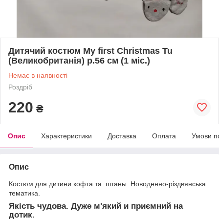
Дитячий костюм My first Christmas Tu
(Великобританія) р.56 см (1 міс.)
Немає в наявності
Роздріб
220
₴
Опис
Характеристики
Доставка
Оплата
Умови п
Опис
Костюм для дитини кофта та штаны.
Новоденно-різдвянська
тематика.
Якість чудова. Дуже м'який и приємний на
дотик.