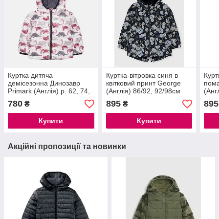
Куртка дитяча
Куртка-вітровка синя в
Курт
демісезонна Динозавр
квітковий принт George
пом
Primark (Англія) р. 62, 74,
(Англія) 86/92, 92/98см
(Анг
80, 86см
780
895
895
₴
₴
Купити
Купити
Акційні пропозиції та новинки