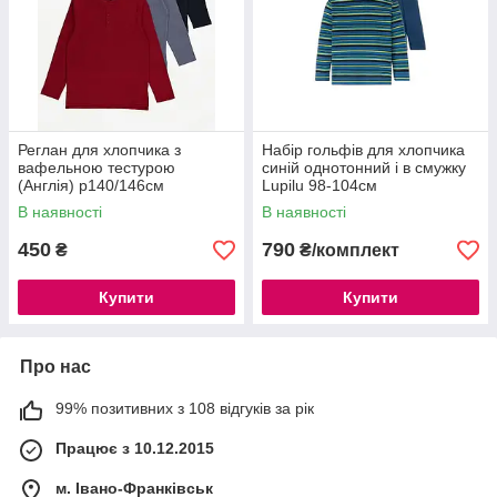
Реглан для хлопчика з
Набір гольфів для хлопчика
вафельною тестурою
синій однотонний і в смужку
(Англія) р140/146см
Lupilu 98-104см
В наявності
В наявності
450
790
₴
₴/комплект
Купити
Купити
Про нас
99% позитивних з 108 відгуків за рік
Працює з 10.12.2015
м. Івано-Франківськ