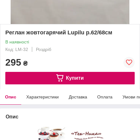
Реглан жовтогарячий Lupilu р.62/68см
В наявності
Код: LM-32
Роздріб
295
₴
Купити
Опис
Характеристики
Доставка
Оплата
Умови п
Опис