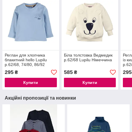
Реглан для хлопчика
Біла толстовка Ведмедик
Регл
блакитний hello Lupilu
р.62/68 Lupilu Німеччина
із к
р.62/68, 74/80, 86/92
р.62
295
585
295
₴
₴
Купити
Купити
Акційні пропозиції та новинки