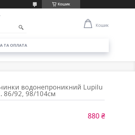
Кошик
7
Кошик
А ТА ОПЛАТА
вчинки водонепроникний Lupilu
. 86/92, 98/104см
880 ₴