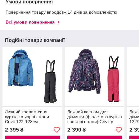
Умови повернення
Повернення товару впродовж 14 днів за домовленістю
Всі умови повернення
Подібні товари компанії
Лижний костюм синя
Лижний костюм для
Лижн
куртка та чорні штани
дівчинки (фіолетова куртка
дівчи
Crivit 122-128см
і рожеві штани) Crivit р.
122/
122/128см
2 395
2 390
2 3
₴
₴