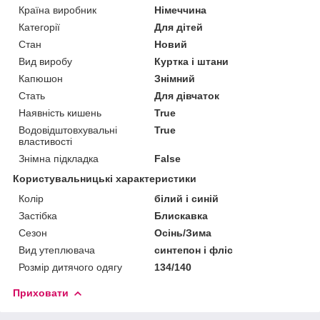
Країна виробник
Німеччина
Категорії
Для дітей
Стан
Новий
Вид виробу
Куртка і штани
Капюшон
Знімний
Стать
Для дівчаток
Наявність кишень
True
Водовідштовхувальні
True
властивості
Знімна підкладка
False
Користувальницькі характеристики
Колір
білий і синій
Застібка
Блискавка
Сезон
Осінь/Зима
Вид утеплювача
синтепон і фліс
Розмір дитячого одягу
134/140
Приховати