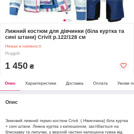
Лижний костюм для дівчинки (біла куртка та
сині штани) Crivit р.122/128 см
Немає в наявності
Роздріб
1 450
₴
Опис
Характеристики
Доставка
Оплата
Умови п
Опис
Зимовий лижний термо-костюм Crivit ( Німеччина) біла куртка
+ сині штани. Лижна куртка з капюшоном, застібається на
блискавку та липучки, у верхній частині капюшона гумка від