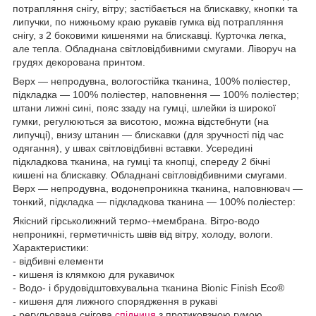
потрапляння снігу, вітру; застібається на блискавку, кнопки та
липучки, по нижньому краю рукавів гумка від потрапляння
снігу, з 2 боковими кишенями на блискавці. Курточка легка,
але тепла. Обладнана світловідбивними смугами. Ліворуч на
грудях декорована принтом.
Верх — непродувна, вологостійка тканина, 100% поліестер,
підкладка — 100% поліестер, наповнення — 100% поліестер;
штани лижні сині, пояс ззаду на гумці, шлейки із широкої
гумки, регулюються за висотою, можна відстебнути (на
липучці), внизу штанин — блискавки (для зручності під час
одягання), у швах світловідбивні вставки. Усередині
підкладкова тканина, на гумці та кнопці, спереду 2 бічні
кишені на блискавку. Обладнані світловідбивними смугами.
Верх — непродувна, водонепроникна тканина, наповнювач —
тонкий, підкладка — підкладкова тканина — 100% поліестер:
Якісний гірськолижний термо-+мембрана. Вітро-водо
непроникні, герметичність швів від вітру, холоду, вологи.
Характеристики:
- відбивні елементи
- кишеня із клямкою для рукавичок
- Водо- і брудовідштовхувальна тканина Bionic Finish Eco®
- кишеня для лижного спорядження в рукаві
- регульована снігова
спідниця
з протиковзною гумою