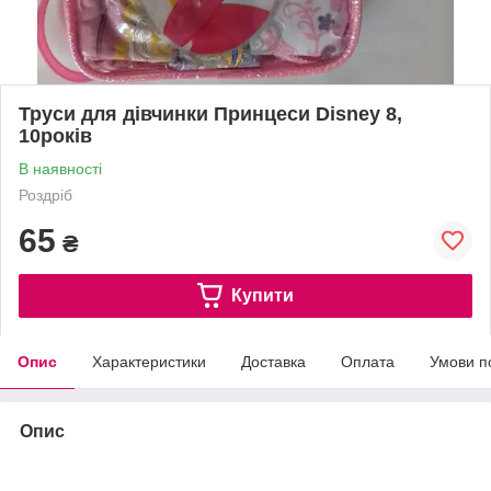
Труси для дівчинки Принцеси Disney 8,
10років
В наявності
Роздріб
65
₴
Купити
Опис
Характеристики
Доставка
Оплата
Умови п
Опис