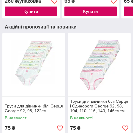
260
65
65
₴/упаковка
₴
Купити
Купити
Акційні пропозиції та новинки
Труси для дівчинки білі Серця
Труси для дівчинки білі Серця
і Єдинороги George 92, 98,
George 92, 98, 122см
104, 110, 116, 140, 146смсм
В наявності
В наявності
75
75
₴
₴