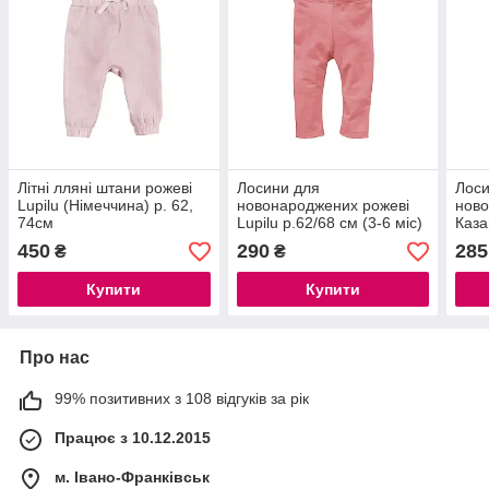
Літні лляні штани рожеві
Лосини для
Лоси
Lupilu (Німеччина) р. 62,
новонароджених рожеві
ново
74см
Lupilu р.62/68 см (3-6 міс)
Каза
(0-3 
450
290
285
₴
₴
Купити
Купити
Про нас
99% позитивних з 108 відгуків за рік
Працює з 10.12.2015
м. Івано-Франківськ