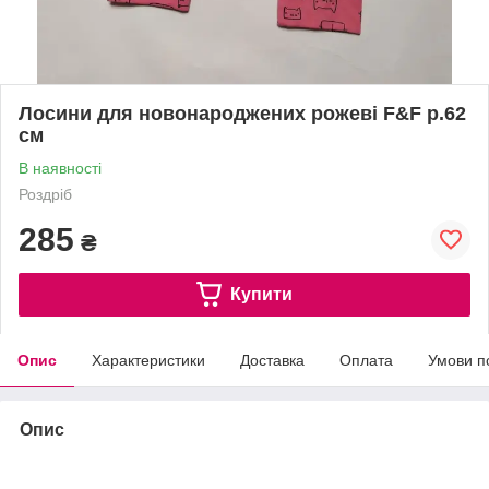
Лосини для новонароджених рожеві F&F р.62
см
В наявності
Роздріб
285
₴
Купити
Опис
Характеристики
Доставка
Оплата
Умови п
Опис