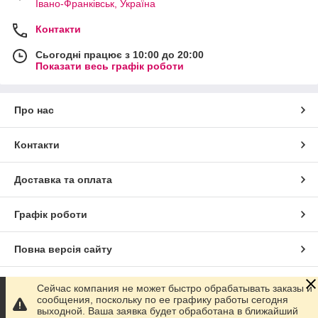
Івано-Франківськ, Україна
Контакти
Сьогодні працює з 10:00 до 20:00
Показати весь графік роботи
Про нас
Контакти
Доставка та оплата
Графік роботи
Повна версія сайту
Сайт створено на маркетплейсі
Prom.ua
Сейчас компания не может быстро обрабатывать заказы и
сообщения, поскольку по ее графику работы сегодня
выходной. Ваша заявка будет обработана в ближайший