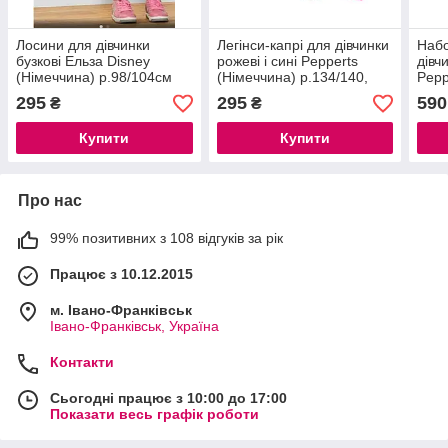
Лосини для дівчинки
Легінси-капрі для дівчинки
Набо
бузкові Ельза Disney
рожеві і сині Pepperts
дівч
(Німеччина) р.98/104см
(Німеччина) р.134/140,
Pepp
146/152см
р.13
295
295
590
₴
₴
Купити
Купити
Про нас
99% позитивних з 108 відгуків за рік
Працює з 10.12.2015
м. Івано-Франківськ
Івано-Франківськ, Україна
Контакти
Сьогодні працює з 10:00 до 17:00
Показати весь графік роботи