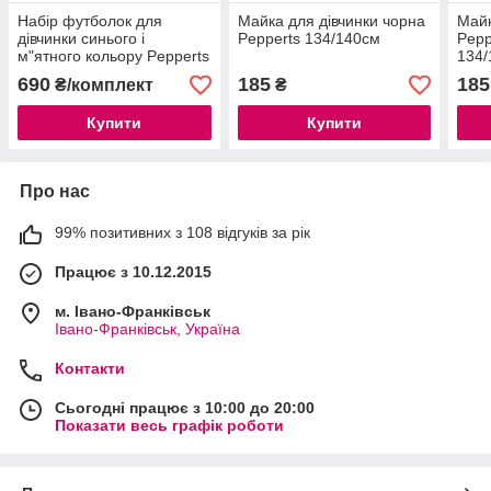
Набір футболок для
Майка для дівчинки чорна
Майк
дівчинки синього і
Pepperts 134/140см
Pepp
м"ятного кольору Pepperts
134/
(Німеччина) р. 134/140см
690
185
185
₴/комплект
₴
Купити
Купити
Про нас
99% позитивних з 108 відгуків за рік
Працює з 10.12.2015
м. Івано-Франківськ
Івано-Франківськ, Україна
Контакти
Сьогодні працює з 10:00 до 20:00
Показати весь графік роботи