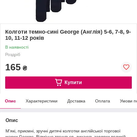
Колготи темно-сині George (Англія) 5-6, 7-8, 9-
10, 11-12 років
В наявності
Роздріб
165
₴
Купити
Опис
Характеристики
Доставка
Оплата
Умови п
Опис
М'які, приємні, зручні дитячі колготки англійської торгової
марки George. Відмінно тягнуться, дихають завдяки великій