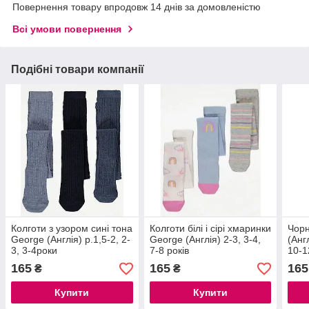
Повернення товару впродовж 14 днів за домовленістю
Всі умови повернення
Подібні товари компанії
Колготи з узором сині тона
Колготи білі і сірі хмаринки
Чорн
George (Англія) р.1,5-2, 2-
George (Англія) 2-3, 3-4,
(Англ
3, 3-4роки
7-8 років
10-1
165
165
165
₴
₴
Купити
Купити