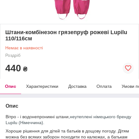
Штани-комбінезон грязепруф рожеві Lupilu
110/116см
Немає в наявності
Роздріб
440
₴
Опис
Характеристики
Доставка
Оплата
Умови п
Опис
Вітро - і водонепроникні штани
,неутеплені німецького бренду
Lupilu (Німеччина).
Хороше рішення для дітей та батьків в дощову погоду. Дітям
можна без всяких заборон походити по калюжах, а батькам