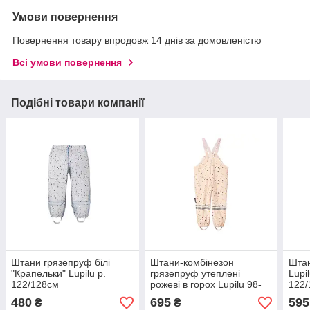
Умови повернення
Повернення товару впродовж 14 днів за домовленістю
Всі умови повернення
Подібні товари компанії
Штани грязепруф білі
Штани-комбінезон
Штан
"Крапельки" Lupilu р.
грязепруф утеплені
Lupi
122/128см
рожеві в горох Lupilu 98-
122/
104см
480
695
595
₴
₴