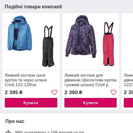
Подібні товари компанії
Лижний костюм синя
Лижний костюм для
Лижн
куртка та чорні штани
дівчинки (фіолетова куртка
дівчи
Crivit 122-128см
і рожеві штани) Crivit р.
122/
122/128см
2 395
2 390
2 3
₴
₴
Купити
Купити
Про нас
99% позитивних з 108 відгуків за рік