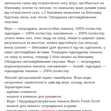
капюшона гумка від потрапляння снігу, вітру; застібається на
блискавку, кнопки та липучки, по нижньому краю рукавів гумка
від потрапляння снігу, з 2 боковими кишенями на блискавці.
Курточка легка, але тепла. Обладнана світловідбивними
смугами.
Верх — непродувна, вологостійка тканина, 100% поліестер,
підкладка — 100% поліестер, наповнення — 100% поліестер;
штани лижні сині, пояс ззаду на гумці, лямки із широкої гумки,
регулюються за висотою, можна відстебнути (на липучці),
внизу штанин — блискавки (для зручності під час одягання), у
швах світловідбивні вставки. Усередині підкладкова тканина,
на гумці та кнопці, спереду 2 бічні кишені на блискавку.
Обладнані світловідбивними смугами. Верх — непродувна,
водонепроникна тканина, наповнювач — тонкий, підкладка —
підкладкова тканина — 100% поліестер:
Якісний гірськолижний термо-+мембрана. Вітро-водо
непроникні, герметичність швів від вітру, холоду, вологи.
Характеристики:
- відбивні елементи
- кишеня із клямкою для рукавичок
- Водо- і брудовідштовхувальна тканина Bionic Finish Eco®
- кишеня для лижного спорядження в рукаві
- регульована снігова
спідниця
з протиковзною гумою