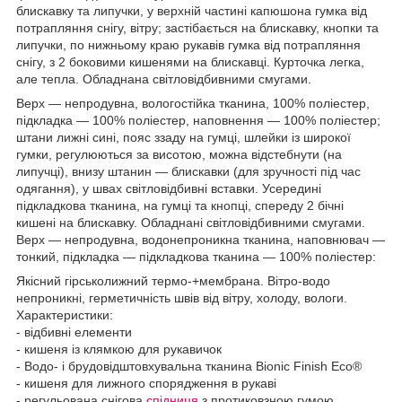
блискавку та липучки, у верхній частині капюшона гумка від
потрапляння снігу, вітру; застібається на блискавку, кнопки та
липучки, по нижньому краю рукавів гумка від потрапляння
снігу, з 2 боковими кишенями на блискавці. Курточка легка,
але тепла. Обладнана світловідбивними смугами.
Верх — непродувна, вологостійка тканина, 100% поліестер,
підкладка — 100% поліестер, наповнення — 100% поліестер;
штани лижні сині, пояс ззаду на гумці, шлейки із широкої
гумки, регулюються за висотою, можна відстебнути (на
липучці), внизу штанин — блискавки (для зручності під час
одягання), у швах світловідбивні вставки. Усередині
підкладкова тканина, на гумці та кнопці, спереду 2 бічні
кишені на блискавку. Обладнані світловідбивними смугами.
Верх — непродувна, водонепроникна тканина, наповнювач —
тонкий, підкладка — підкладкова тканина — 100% поліестер:
Якісний гірськолижний термо-+мембрана. Вітро-водо
непроникні, герметичність швів від вітру, холоду, вологи.
Характеристики:
- відбивні елементи
- кишеня із клямкою для рукавичок
- Водо- і брудовідштовхувальна тканина Bionic Finish Eco®
- кишеня для лижного спорядження в рукаві
- регульована снігова
спідниця
з протиковзною гумою