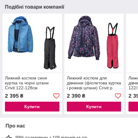
Подібні товари компанії
Лижний костюм синя
Лижний костюм для
Лижн
куртка та чорні штани
дівчинки (фіолетова куртка
дівчи
Crivit 122-128см
і рожеві штани) Crivit р.
122/
122/128см
2 395
2 390
2 3
₴
₴
Купити
Купити
Про нас
99% позитивних з 108 відгуків за рік