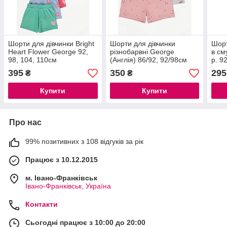
Шорти для дівчинки Bright
Шорти для дівчинки
Шорт
Heart Flower George 92,
різнобарвні George
в см
98, 104, 110см
(Англія) 86/92, 92/98см
р. 9
395
350
295
₴
₴
Купити
Купити
Про нас
99% позитивних з 108 відгуків за рік
Працює з 10.12.2015
м. Івано-Франківськ
Івано-Франківськ, Україна
Контакти
Сьогодні працює з 10:00 до 20:00