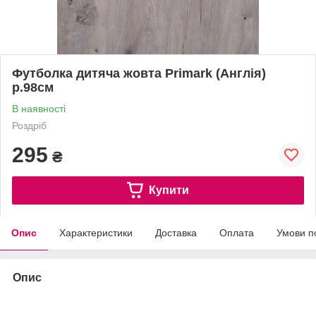
Футболка дитяча жовта Primark (Англія)
р.98см
В наявності
Роздріб
295
₴
Купити
Опис
Характеристики
Доставка
Оплата
Умови п
Опис