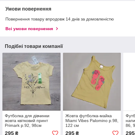
Умови повернення
Повернення товару впродовж 14 днів за домовленістю
Всі умови повернення
Подібні товари компанії
Футболка для дівчинки
Жовта футболка-майка
Футб
жовта квітковий принт
Miami Vibes Palomino р.98,
напи
Primark р.92, 98cм
122 см
86, 
295
295
295
₴
₴