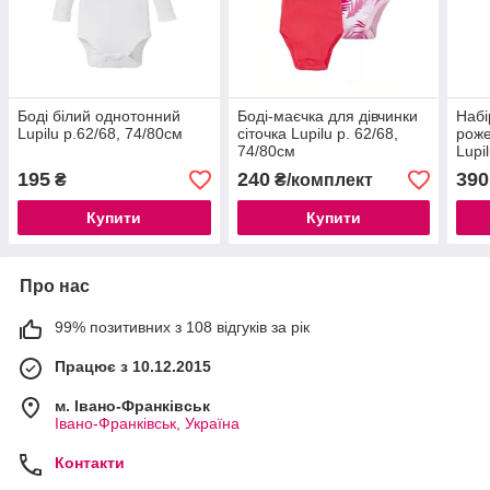
Боді білий однотонний
Боді-маєчка для дівчинки
Набі
Lupilu р.62/68, 74/80см
сіточка Lupilu р. 62/68,
роже
74/80см
Lupi
195
240
390
₴
₴/комплект
Купити
Купити
Про нас
99% позитивних з 108 відгуків за рік
Працює з 10.12.2015
м. Івано-Франківськ
Івано-Франківськ, Україна
Контакти