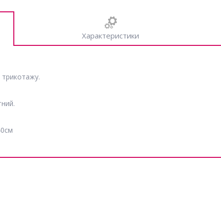
Характеристики
о трикотажу.
тний.
40см