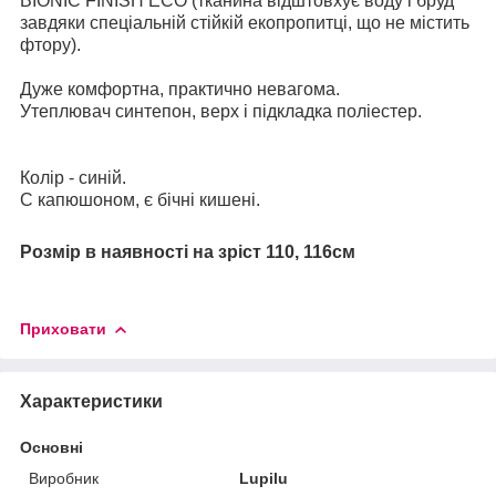
BIONIC FINISH ECO (тканина відштовхує воду і бруд
завдяки спеціальній стійкій екопропитці, що не містить
фтору).
Дуже комфортна, практично невагома.
Утеплювач синтепон, верх і підкладка поліестер.
Колір - синій.
C капюшоном, є бічні кишені.
Розмір в наявності на зріст 110, 116см
Приховати
Характеристики
Основні
Виробник
Lupilu