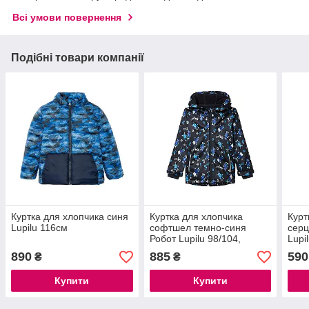
Всі умови повернення
Подібні товари компанії
Куртка для хлопчика синя
Куртка для хлопчика
Курт
Lupilu 116см
софтшел темно-синя
серц
Робот Lupilu 98/104,
Lupi
110/116, 122/128см
890
885
590
₴
₴
Купити
Купити