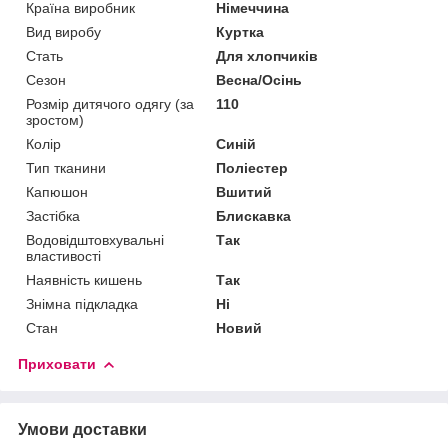
Країна виробник
Німеччина
Вид виробу
Куртка
Стать
Для хлопчиків
Сезон
Весна/Осінь
Розмір дитячого одягу (за
110
зростом)
Колір
Синій
Тип тканини
Поліестер
Капюшон
Вшитий
Застібка
Блискавка
Водовідштовхувальні
Так
властивості
Наявність кишень
Так
Знімна підкладка
Ні
Стан
Новий
Приховати
Умови доставки