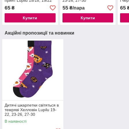
принт Lupilu 15/18, 19/22
23-26, 27-30
і че
23/2
65
55
65
₴
₴/пара
Купити
Купити
Акційні пропозиції та новинки
Дитячі шкарпетки світяться в
темряві Хелловін Lupilu 19-
22, 23-26, 27-30
В наявності