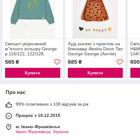
Світшот укорочений
Худі унісекс з принтом на
Світ
м"ятного кольору George
блискавці Alesha Dixon Tan
H&M 
р.116/122, 122/128,
George George (Англія)
134/
128/134см
116/122, 122/128см
565
685
600
₴
₴
Купити
Купити
Про нас
99% позитивних з 108 відгуків за рік
Працює з 10.12.2015
м. Івано-Франківськ
Івано-Франківськ, Україна