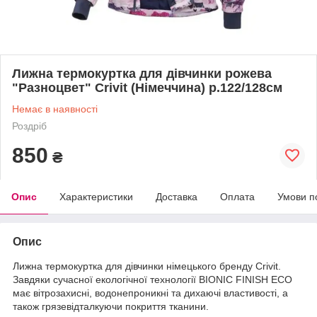
Лижна термокуртка для дівчинки рожева
"Разноцвет" Crivit (Німеччина) р.122/128см
Немає в наявності
Роздріб
850
₴
Опис
Характеристики
Доставка
Оплата
Умови п
Опис
Лижна термокуртка для дівчинки німецького бренду Crivit.
Завдяки сучасної екологічної технології BIONIC FINISH ECO
має вітрозахисні, водонепроникні та дихаючі властивості, а
також грязевідталкуючи покриття тканини.