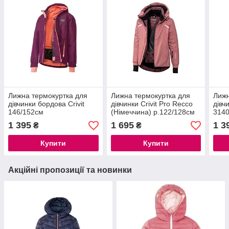
Лижна термокуртка для
Лижна термокуртка для
Лижн
дівчинки бордова Crivit
дівчинки Crivit Pro Recco
дівч
146/152см
(Німеччина) р.122/128см
3140
(Нім
1 395
1 695
1 3
₴
₴
Купити
Купити
Акційні пропозиції та новинки