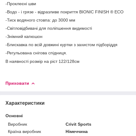
-Проклеєні шви
-Водо - і грязе - відразливе покриття BIONIC FINISH ® ECO
-Тиск водяного стовпа: до 3000 мм
-Світловідбивачі для поліпшення видимості
-Знімний капюшон
-Блискавка по всій довжині куртки з захистом підборіддя
-Регульована снігова спідниця.
В наявності розмір на ріст 122/128см
Приховати
Характеристики
Основні
Виробник
Crivit Sports
Країна виробник
Німеччина