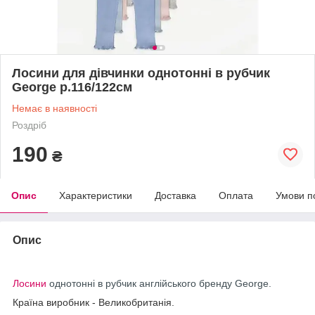
Лосини для дівчинки однотонні в рубчик
George р.116/122см
Немає в наявності
Роздріб
190
₴
Опис
Характеристики
Доставка
Оплата
Умови п
Опис
Лосини
однотонні в рубчик англійського бренду George.
Країна виробник - Великобританія.