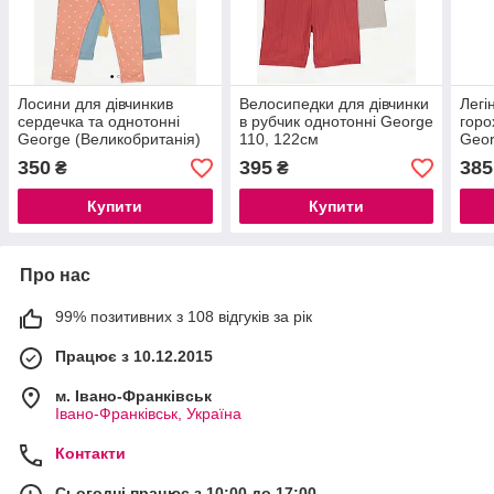
Лосини для дівчинкив
Велосипедки для дівчинки
Легі
сердечка та однотонні
в рубчик однотонні George
горо
George (Великобританія)
110, 122см
Geor
р.92/98, 98/104, 104/110,
128
350
395
385
₴
₴
110/116см
Купити
Купити
Про нас
99% позитивних з 108 відгуків за рік
Працює з 10.12.2015
м. Івано-Франківськ
Івано-Франківськ, Україна
Контакти
Сьогодні працює з 10:00 до 17:00