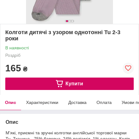
Колготи дитячі з узором однотонні Tu 2-3
роки
В наявності
Роздріб
165
₴
Купити
Опис
Характеристики
Доставка
Оплата
Умови п
Опис
М'які, приємні та зручні колготки англійської торгової марки
Tu. Тканина - 75% бавовна, 24% поліамід, 1% еластан. Колір -