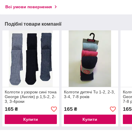
Всі умови повернення
Подібні товари компанії
Колготи з узором сині тона
Колготи дитячі Tu 1-2, 2-3,
Колг
George (Англія) р.1,5-2, 2-
3-4, 7-8 років
Geor
3, 3-4роки
7-8 
165
165
165
₴
₴
Купити
Купити