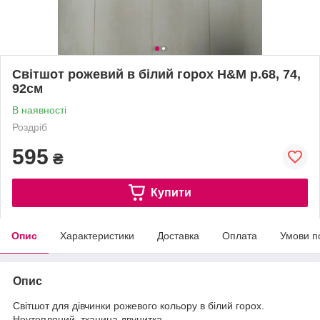
Світшот рожевий в білий горох H&M р.68, 74,
92см
В наявності
Роздріб
595
₴
Купити
Опис
Характеристики
Доставка
Оплата
Умови п
Опис
Світшот для дівчинки рожевого кольору в білий горох.
Неутеплений, тканина двунитка.