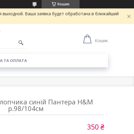
Кошик
я выходной. Ваша заявка будет обработана в ближайший
7
Кошик
А ТА ОПЛАТА
хлопчика синій Пантера H&M
р.98/104см
350 ₴