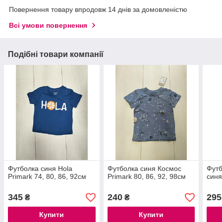
Повернення товару впродовж 14 днів за домовленістю
Всі умови повернення
Подібні товари компанії
Футболка синя Ноla
Футболка синя Космос
Футб
Primark 74, 80, 86, 92см
Primark 80, 86, 92, 98см
синя
345
240
295
₴
₴
Купити
Купити