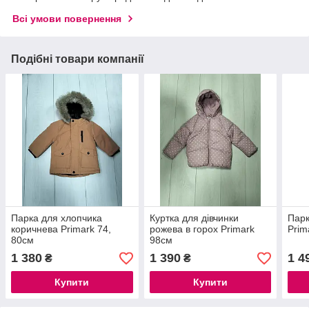
Всі умови повернення
Подібні товари компанії
Парка для хлопчика
Куртка для дівчинки
Парк
коричнева Primark 74,
рожева в горох Primark
Prim
80см
98см
1 380
1 390
1 4
₴
₴
Купити
Купити