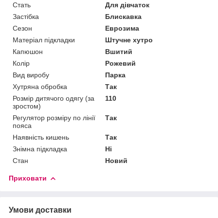
Стать
Для дівчаток
Застібка
Блискавка
Сезон
Еврозима
Матеріал підкладки
Штучне хутро
Капюшон
Вшитий
Колір
Рожевий
Вид виробу
Парка
Хутряна обробка
Так
Розмір дитячого одягу (за
110
зростом)
Регулятор розміру по лінії
Так
пояса
Наявність кишень
Так
Знімна підкладка
Ні
Стан
Новий
Приховати
Умови доставки