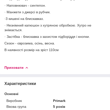
· Наповнювач - синтепон.
· Манжети з джерсі в рубчик.
·3 кишені на блискавках.
· Незнімний капюшон з хутряною обробкою. Хутро не
знімається.
· Застібка - блискавка з захистом підборіддя і кнопки.
Сезон - єврозима, осінь, весна.
В наявності розмір на зріст 110см
Приховати
Характеристики
Основні
Виробник
Primark
Вікова група
5 років