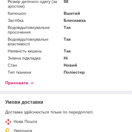
Розмір дитячого одягу (за
98
зростом)
Капюшон
Вшитий
Застібка
Блискавка
Водовідштовхувальне
Так
просочення
Водовідштовхувальні
Так
властивості
Наявність кишень
Так
Знімна підкладка
Ні
Стан
Новий
Тип тканини
Поліестер
Приховати
Умови доставки
Доставка здійснюється тільки по передоплаті.
Нова Пошта
Укрпошта