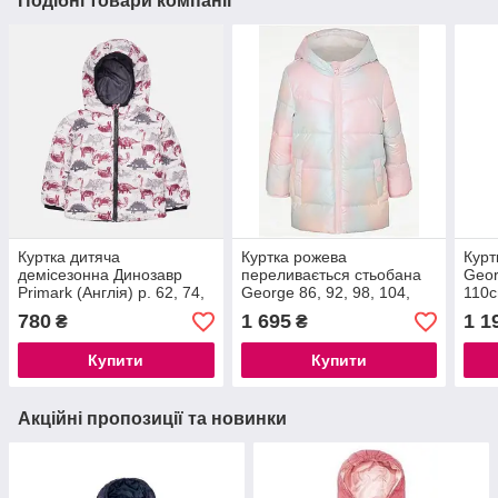
Подібні товари компанії
Куртка дитяча
Куртка рожева
Курт
демісезонна Динозавр
переливається стьобана
Geor
Primark (Англія) р. 62, 74,
George 86, 92, 98, 104,
110
80, 86см
110, 116см
780
1 695
1 1
₴
₴
Купити
Купити
Акційні пропозиції та новинки