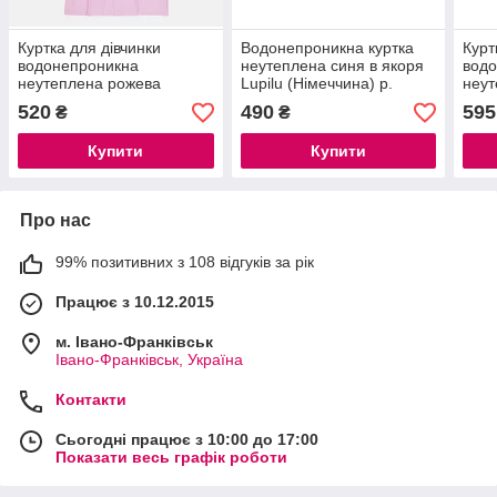
Куртка для дівчинки
Водонепроникна куртка
Курт
водонепроникна
неутеплена синя в якоря
вод
неутеплена рожева
Lupilu (Німеччина) р.
неут
Щенячий патруль Paw
98/104, 122/128см
р. 8
520
490
595
₴
₴
Patrol 98-104, 110-116,
110/
122-128см
Купити
Купити
Про нас
99% позитивних з 108 відгуків за рік
Працює з 10.12.2015
м. Івано-Франківськ
Івано-Франківськ, Україна
Контакти
Сьогодні працює з 10:00 до 17:00
Показати весь графік роботи