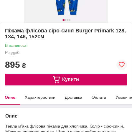
Піжама флісова сіро-синя Burger Primark 128,
134, 146, 152см
В наявності
Роздріб
895
₴
Купити
Опис
Характеристики
Доставка
Оплата
Умови п
Опис
Тепла м'яка флісова піжама для хлопчика. Колір - сіро-синій.
М'яка та приємна до тіла. Штани в поясі добре тягнуться.