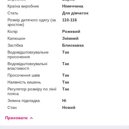
Країна виробник
Німеччина
Стать
Для дівчаток
Розмір дитячого одягу (за
110-116
зростом)
Колір
Рожевий
Капюшон
Знімний
Застібка
Блискавка
Водовідштовхувальне
Так
просочення
Водовідштовхувальні
Так
властивості
Просочення швів
Так
Наявність кишень
Так
Регулятор розміру по лінії
Так
пояса
Знімна підкладка
Ні
Стан
Новий
Приховати