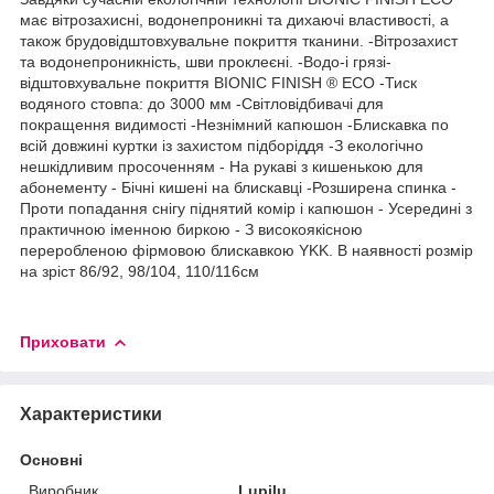
має вітрозахисні, водонепроникні та дихаючі властивості, а
також брудовідштовхувальне покриття тканини. -Вітрозахист
та водонепроникність, шви проклеєні. -Водо-і грязі-
відштовхувальне покриття BIONIC FINISH ® ECO -Тиск
водяного стовпа: до 3000 мм -Світловідбивачі для
покращення видимості -Незнімний капюшон -Блискавка по
всій довжині куртки із захистом підборіддя -З екологічно
нешкідливим просоченням - На рукаві з кишенькою для
абонементу - Бічні кишені на блискавці -Розширена спинка -
Проти попадання снігу піднятий комір і капюшон - Усередині з
практичною іменною биркою - З високоякісною
переробленою фірмовою блискавкою YKK. В наявності розмір
на зріст 86/92, 98/104, 110/116см
Приховати
Характеристики
Основні
Виробник
Lupilu