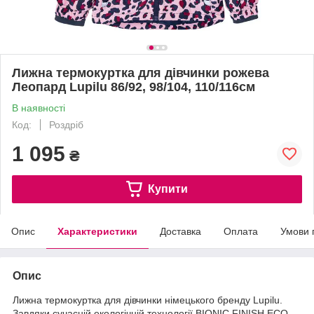
Лижна термокуртка для дівчинки рожева
Леопард Lupilu 86/92, 98/104, 110/116см
В наявності
Код:
Роздріб
1 095
₴
Купити
Опис
Характеристики
Доставка
Оплата
Умови 
Опис
Лижна термокуртка для дівчинки німецького бренду Lupilu.
Завдяки сучасній екологічній технології BIONIC FINISH ECO