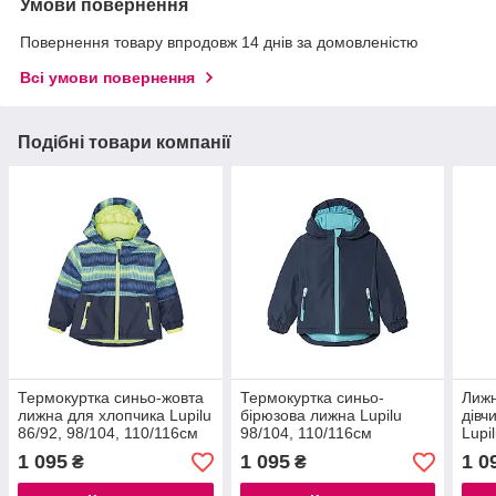
Умови повернення
Повернення товару впродовж 14 днів за домовленістю
Всі умови повернення
Подібні товари компанії
Термокуртка синьо-жовта
Термокуртка синьо-
Лижн
лижна для хлопчика Lupilu
бірюзова лижна Lupilu
дівч
86/92, 98/104, 110/116см
98/104, 110/116см
Lupi
1 095
1 095
1 0
₴
₴