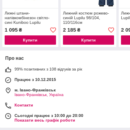
Лижні штани-
Лижний костюм рожево-
Лижн
напівкомбінезон світло-
синій Lupilu 98/104,
Lupi
сині Kuniboo Lupilu
110/116см
98/104см
1 095
2 185
2 0
₴
₴
Купити
Купити
Про нас
99% позитивних з 108 відгуків за рік
Працює з 10.12.2015
м. Івано-Франківськ
Івано-Франківськ, Україна
Контакти
Сьогодні працює з 10:00 до 20:00
Показати весь графік роботи