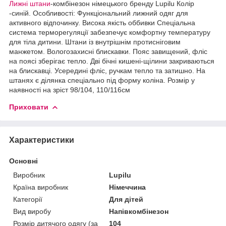
Лижні штани
-комбінезон німецького бренду Lupilu Колір
-синій. Особливості: Функціональний лижний одяг для
активного відпочинку. Висока якість оббивки Спеціальна
система терморегуляції забезпечує комфортну температуру
для тіла дитини. Штани із внутрішнім протисніговим
манжетом. Вологозахисні блискавки. Пояс завищений, фліс
на поясі зберігає тепло. Дві бічні кишені-щілини закриваються
на блискавці. Усередині фліс, ручкам тепло та затишно. На
штанях є ділянка спеціально під форму коліна. Розмір у
наявності на зріст 98/104, 110/116см
Приховати
Характеристики
Основні
Виробник
Lupilu
Країна виробник
Німеччина
Категорії
Для дітей
Вид виробу
Напівкомбінезон
Розмір дитячого одягу (за
104