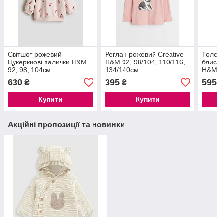
Світшот рожевий
Реглан рожевий Creative
Толс
Цукеркиові палички H&M
H&M 92, 98/104, 110/116,
блис
92, 98, 104см
134/140см
H&M 
630
395
595
₴
₴
Купити
Купити
Акційні пропозиції та новинки