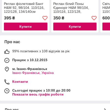
Реглан фіолетовий Бант
Реглан білий Поны
Світ
H&M 92, 98/104. 110/116,
Єдиноріг H&M 98/104,
H&M 
122/128, 134/140см
110/116, 122/128,
110/
134/140см
395
350
600
₴
₴
Купити
Купити
Про нас
99% позитивних з 108 відгуків за рік
Працює з 10.12.2015
м. Івано-Франківськ
Івано-Франківськ, Україна
Контакти
Сьогодні працює з 10:00 до 20:00
Показати весь графік роботи
Про нас