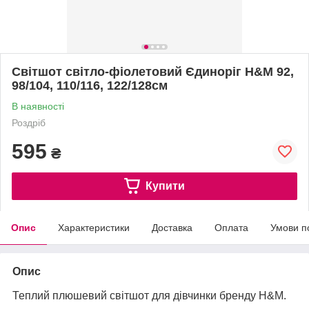
Світшот світло-фіолетовий Єдиноріг H&M 92,
98/104, 110/116, 122/128см
В наявності
Роздріб
595
₴
Купити
Опис
Характеристики
Доставка
Оплата
Умови п
Опис
Теплий плюшевий світшот для дівчинки бренду H&M.