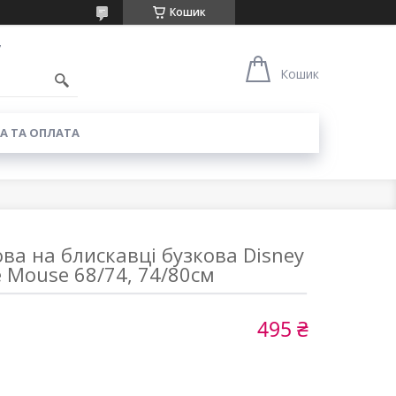
Кошик
7
Кошик
А ТА ОПЛАТА
ова на блискавці бузкова Disney
 Mouse 68/74, 74/80см
495 ₴