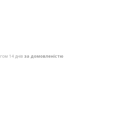
гом 14 днів
за домовленістю