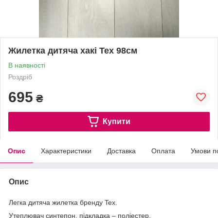
Жилетка дитяча хакі Tex 98см
В наявності
Роздріб
695
₴
Купити
Опис
Характеристики
Доставка
Оплата
Умови п
Опис
Легка дитяча жилетка бренду Tex.
Утеплювач синтепон, підкладка – поліестер.