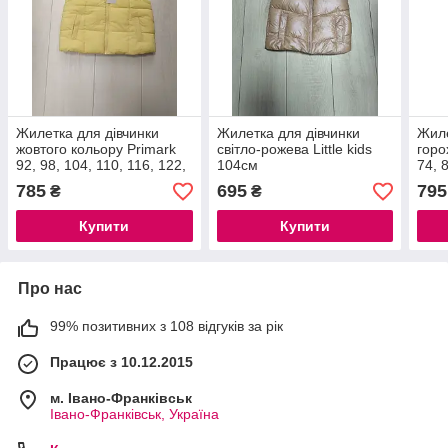
Жилетка для дівчинки
Жилетка для дівчинки
Жиле
жовтого кольору Primark
світло-рожева Little kids
горо
92, 98, 104, 110, 116, 122,
104см
74, 
128см
785
695
795
₴
₴
Купити
Купити
Про нас
99% позитивних з 108 відгуків за рік
Працює з 10.12.2015
м. Івано-Франківськ
Івано-Франківськ, Україна