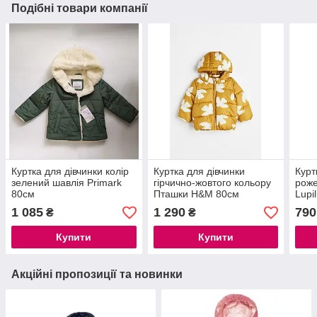
Подібні товари компанії
Куртка для дівчинки колір
Куртка для дівчинки
Курт
зелений шавлія Primark
гірчично-жовтого кольору
роже
80см
Пташки H&M 80см
Lupi
1 085
1 290
790
₴
₴
Купити
Купити
Акційні пропозиції та новинки