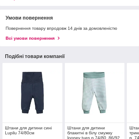
Умови повернення
Повернення товару впродовж 14 днів за домовленістю
Всі умови повернення
Подібні товари компанії
Штани для дитини сині
Штани для дитини
Штан
Lupilu 74/80см
блакитні в білу смужку
трик
looney tues р.74/80, 86/92
р. 7