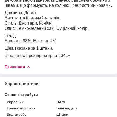
декоративною задньою кишенею. Завужені брючини з
швами, що формують, на колінах і ребристими краями.
Довжина: Довга
Висота талії: звичайна талія.
Стиль: Джоггери, Конічні
Опис: Темно-зелений хакі, Суцільний колір.
склад
Бавовна 98%, Еластан 2%
Ціна вказана за 1 штани.
В наявності розмір на зріст 134см
Приховати
Характеристики
Основні атрибути
Виробник
H&M
Країна виробник
Бангладеш
Вид виробу
Штани