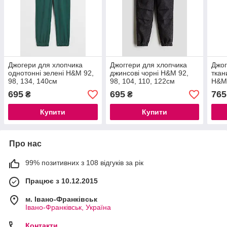
Джогери для хлопчика
Джоггери для хлопчика
Джог
однотонні зелені H&M 92,
джинсові чорні H&M 92,
ткан
98, 134, 140см
98, 104, 110, 122см
H&M 
695
695
765
₴
₴
Купити
Купити
Про нас
99% позитивних з 108 відгуків за рік
Працює з 10.12.2015
м. Івано-Франківськ
Івано-Франківськ, Україна
Контакти