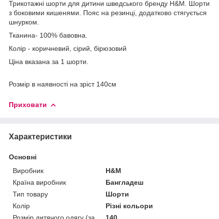
Трикотажні шорти для дитини шведського бренду H&M. Шорти
з боковими кишенями. Пояс на резинці, додатково стягується
шнурком.
Тканина- 100% бавовна.
Колір - коричневий, сірий, бірюзовий
Ціна вказана за 1 шорти.
Розмір в наявності на зріст 140см
Приховати
Характеристики
Основні
Виробник
H&M
Країна виробник
Бангладеш
Тип товару
Шорти
Колір
Різні кольори
Розмір дитячого одягу (за
140