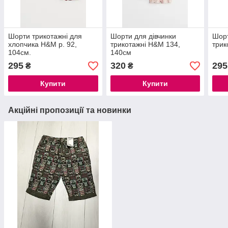
Шорти трикотажні для
Шорти для дівчинки
Шорт
хлопчика H&M р. 92,
трикотажні H&M 134,
трик
104см.
140см
295
320
295
₴
₴
Купити
Купити
Акційні пропозиції та новинки