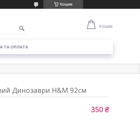
Кошик
7
Кошик
А ТА ОПЛАТА
ірий Динозаври H&M 92см
350 ₴