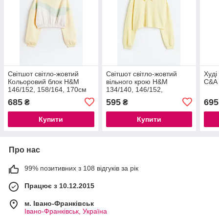
Світшот світло-жовтий
Світшот світло-жовтий
Худі
Кольоровий блок H&M
вільного крою H&M
C&A
146/152, 158/164, 170см
134/140, 146/152,
158/164см
685
595
695
₴
₴
Купити
Купити
Про нас
99% позитивних з 108 відгуків за рік
Працює з 10.12.2015
м. Івано-Франківськ
Івано-Франківськ, Україна