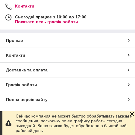
Контакти
Сьогодні працює з 10:00 до 17:00
Показати весь графік роботи
Про нас
Контакти
Доставка та оплата
Графік роботи
Повна версія сайту
Сайт створено на маркетплейсі
Prom.ua
Сейчас компания не может быстро обрабатывать заказы и
сообщения, поскольку по ее графику работы сегодня
выходной. Ваша заявка будет обработана в ближайший
Політика конфіденційності
рабочий день.