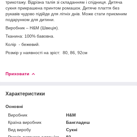
трикотажу. Відрізна талія зі складанням і спідниця. Дитяча
сукня прикрашена принтом ромашок. Дитяче плаття без
рукавів чудово підійде для літніх днів. Може стати приємним
подарунком для дитини.
Виробник – H&M (Швеція).
Тканина: 100% бавовна.
Колір - бежевий.
Розмір у наявності на зріст: 80, 86, 92см
Приховати
Характеристики
Основні
Виробник
H&M
Країна виробник
Бангладеш
Вид виробу
Сукні
Розмір дитячого одягу (за
92