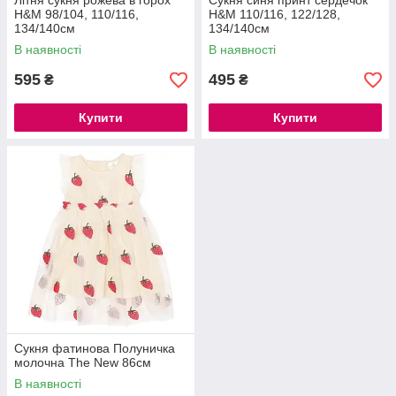
Літня сукня рожева в горох
Сукня синя принт сердечок
H&M 98/104, 110/116,
H&M 110/116, 122/128,
134/140см
134/140см
В наявності
В наявності
595
495
₴
₴
Купити
Купити
Сукня фатинова Полуничка
молочна The New 86см
В наявності