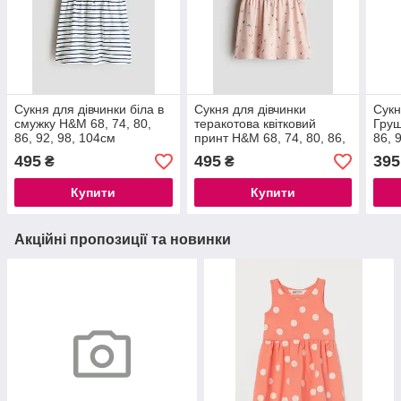
Сукня для дівчинки біла в
Сукня для дівчинки
Сукн
смужку H&M 68, 74, 80,
теракотова квітковий
Груш
86, 92, 98, 104см
принт H&M 68, 74, 80, 86,
86, 
92см
495
495
395
₴
₴
Купити
Купити
Акційні пропозиції та новинки