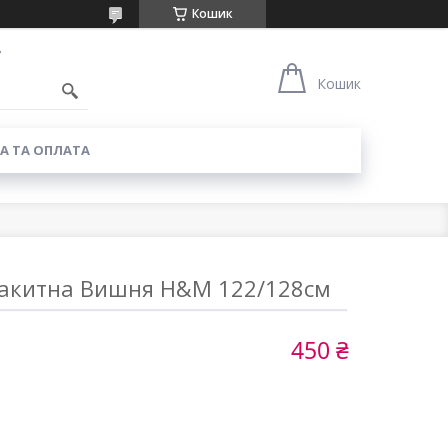
Кошик
7
Кошик
А ТА ОПЛАТА
блакитна Вишня H&M 122/128см
450 ₴