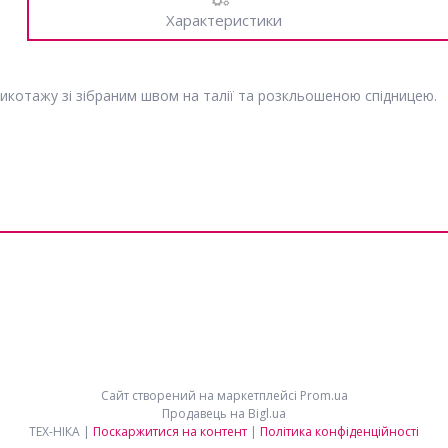
Характеристики
рикотажу зі зібраним швом на талії та розкльошеною спідницею.
Сайт створений на маркетплейсі
Prom.ua
Продавець на Bigl.ua
ТЕХ-НІКА |
Поскаржитися на контент
|
Політика конфіденційності