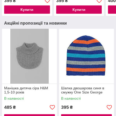
395
395
400
₴
₴
Купити
Купити
Акційні пропозиції та новинки
Манішка дитяча сіра H&M
Шапка двошарова синя в
1,5-10 років
смужку One Size George
В наявності
В наявності
485
395
₴
₴